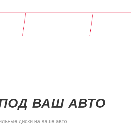
 оплата
Кованые д
Доставка по Казани
чении
наличии и
заказ
ПОД ВАШ АВТО
ильные диски на ваше авто